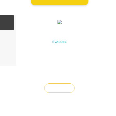
ÉVALUEZ VOTRE CAPACITÉ
D'EMPRUNT
ÉVALUEZ
Vous souhaitez céder un
droit au bail ?
Vendre un bien