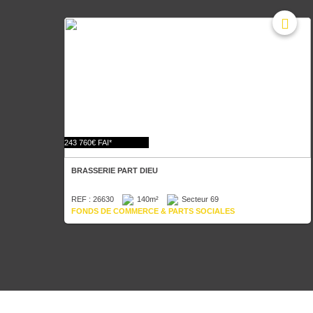
243 760€ FAI*
BRASSERIE PART DIEU
REF : 26630
140m²
Secteur 69
FONDS DE COMMERCE & PARTS SOCIALES