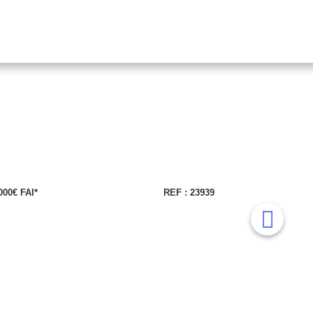
04 78 42 40 80
000€ FAI*
REF : 23939