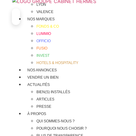
Aller
LYON
au
VALENCE
contenu
NOS MARQUES
FONDS & CO
LUMMIO
OFFICIO
FUSIO
INVEST
HOTELS & HOSPITALITY
NOS ANNONCES
VENDRE UN BIEN
ACTUALITÉS
BIEN(S) INSTALLÉS
ARTICLES
PRESSE
À PROPOS
QUI SOMMES-NOUS ?
POURQUOI NOUS CHOISIR ?
PLUS DE TRANSPARENCE