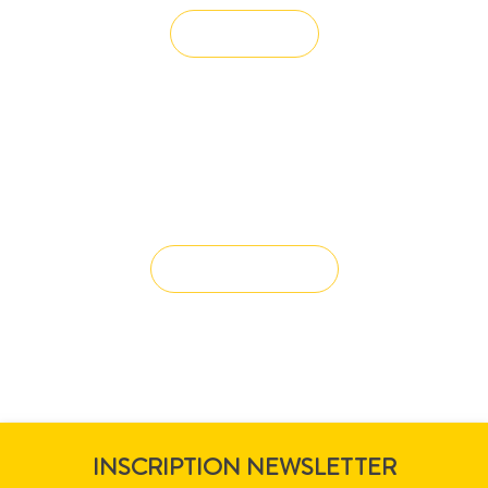
Vendre un bien
Vous avez du mal à trouver la
solution à vos projets ?
Solution sur-mesure
INSCRIPTION NEWSLETTER