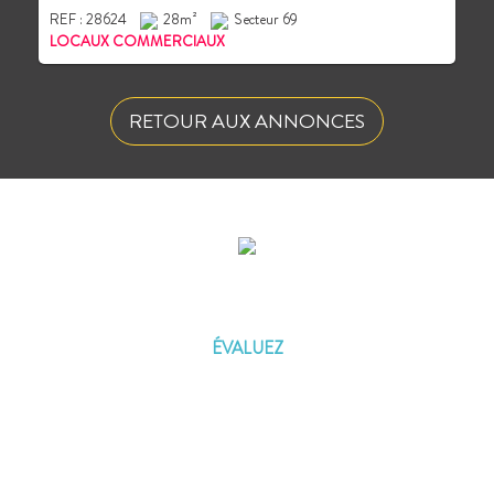
REF : 28624
28m²
Secteur 69
LOCAUX COMMERCIAUX
RETOUR AUX ANNONCES
ÉVALUEZ VOTRE CAPACITÉ
D'EMPRUNT
ÉVALUEZ
Vous souhaitez céder un droit au bail ?