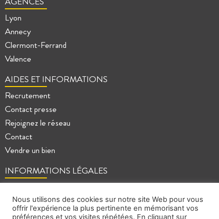
AGENCES
Lyon
Annecy
Clermont-Ferrand
Valence
AIDES ET INFORMATIONS
Recrutement
Contact presse
Rejoignez le réseau
Contact
Vendre un bien
INFORMATIONS LÉGALES
Mentions légales
Politique de confidentialité
Nous utilisons des cookies sur notre site Web pour vous
offrir l'expérience la plus pertinente en mémorisant vos
Plan du site
préférences et vos visites répétées. En cliquant sur