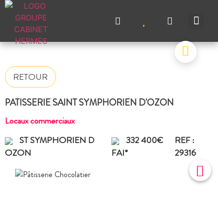
NOS A
NOS M
NOS A
VENDRE UN BIEN
CONTACTEZ-N
RETOUR
PATISSERIE SAINT SYMPHORIEN D'OZON
Locaux commerciaux
ST SYMPHORIEN D
332 400€
REF :
OZON
FAI*
29316