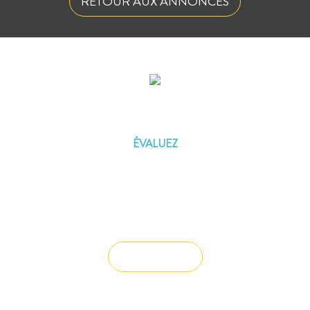
RETOUR AUX ANNONCES
ÉVALUEZ VOTRE CAPACITÉ
D'EMPRUNT
ÉVALUEZ
Vous souhaitez céder un droit au bail ?
Vendre un bien