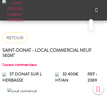
NOS A
NOS M
NOS A
VENDRE UN BIEN
CONTACTEZ-N
RETOUR
SAINT-DONAT - LOCAL COMMERCIAL NEUF
140M²
Locaux commerciaux
ST DONAT SUR L
32 400€
REF :
HERBASSE
HT/AN
2069