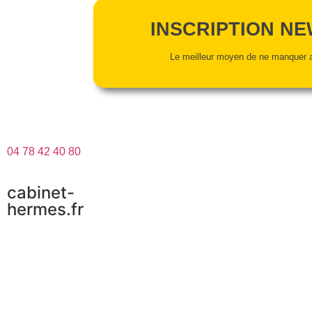
INSCRIPTION N
Le meilleur moyen de ne manquer a
04 78 42 40 80
cabinet-
hermes.fr