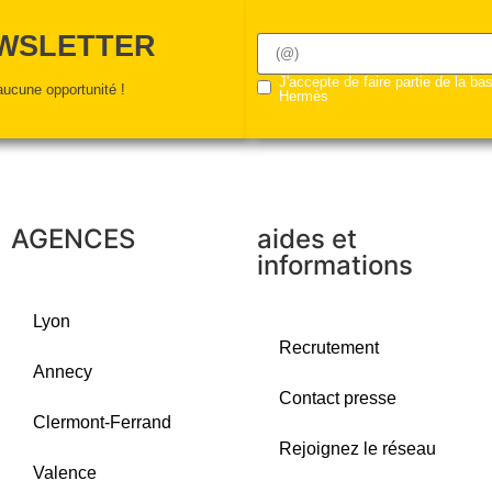
EWSLETTER
J'accepte de faire partie de la b
ucune opportunité !
Hermès
AGENCES
aides et
informations
Lyon
Recrutement
Annecy
Contact presse
Clermont-Ferrand
Rejoignez le réseau
Valence