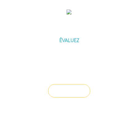
ÉVALUEZ VOTRE CAPACITÉ
D'EMPRUNT
ÉVALUEZ
Vous souhaitez céder un droit au bail ?
Vendre un bien
Vous avez du mal à trouver la