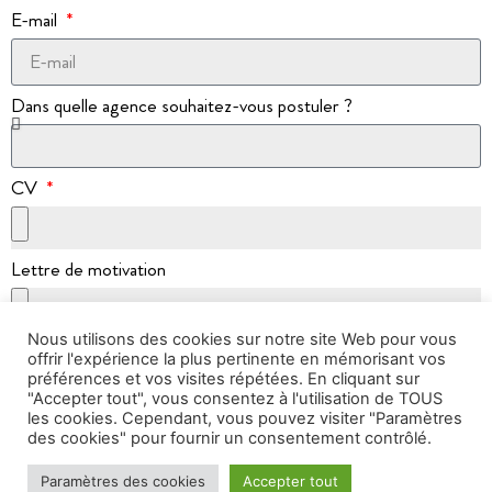
E-mail
Dans quelle agence souhaitez-vous postuler ?
CV
Lettre de motivation
Nous utilisons des cookies sur notre site Web pour vous
J'accepte de faire partie de la base de données Cabinet
offrir l'expérience la plus pertinente en mémorisant vos
Hermès
préférences et vos visites répétées. En cliquant sur
"Accepter tout", vous consentez à l'utilisation de TOUS
Je souhaite recevoir la gazette du Cabinet Hermès
les cookies. Cependant, vous pouvez visiter "Paramètres
des cookies" pour fournir un consentement contrôlé.
Envoyer
Paramètres des cookies
Accepter tout