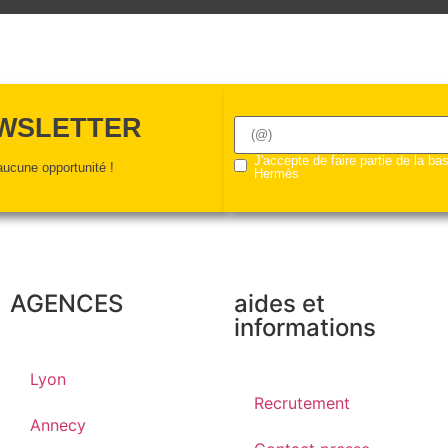
EWSLETTER
J'accepte de faire partie de la b
ucune opportunité !
Hermès
AGENCES
aides et
informations
Lyon
Recrutement
Annecy