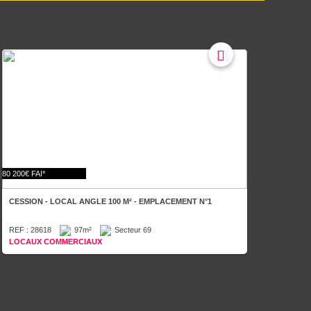
80 200€ FAI*
CESSION - LOCAL ANGLE 100 M² - EMPLACEMENT N°1
REF : 28618
97m²
Secteur 69
LOCAUX COMMERCIAUX