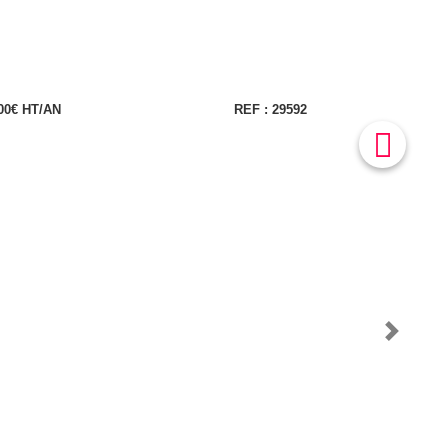
00€ HT/AN
REF : 29592