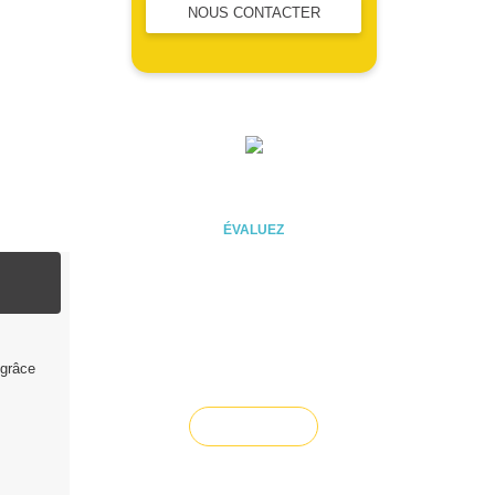
NOUS CONTACTER
ÉVALUEZ VOTRE CAPACITÉ
D'EMPRUNT
ÉVALUEZ
Vous souhaitez céder un
 grâce
droit au bail ?
Vendre un bien