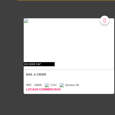
100 800€ FAI*
BAIL A CEDER
REF : 29655
17m²
Secteur 69
LOCAUX COMMERCIAUX