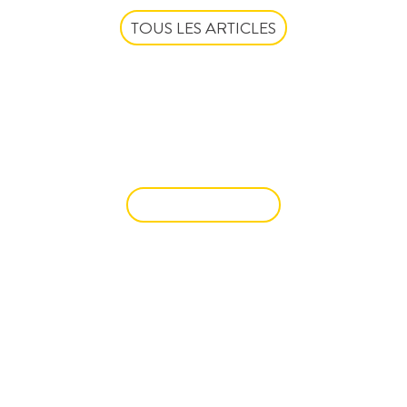
TOUS LES ARTICLES
VOUS SOUHAITEZ
CÉDER UN
DROIT AU BAIL ?
VENDRE UN BIEN
UNE QUESTION ? UN
RENSEIGNEMENT ? OU UNE
SIMPLE ENVIE D'ÉCHANGER