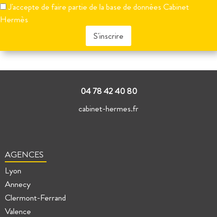
J'accepte de faire partie de la base de données Cabinet
ce
Hermès
champ
vide.
Veuillez
laisser
ce
champ
vide.
04 78 42 40 80
cabinet-hermes.fr
AGENCES
Lyon
Annecy
Clermont-Ferrand
Valence