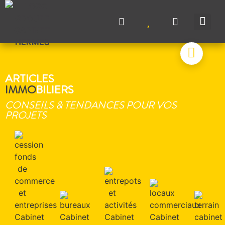
NOS A
NOS M
NOS A
VENDRE UN BIEN
CONTACTEZ-N
ARTICLES
IMMO
BILIERS
CONSEILS & TENDANCES POUR VOS
PROJETS