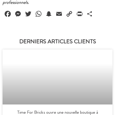
professionnels.
Facebook
Messenger
Twitter
WhatsApp
Snapchat
Email
Copy
PrintFrie
Partag
Link
DERNIERS ARTICLES CLIENTS
Time For Bricks ouvre une nouvelle boutique à