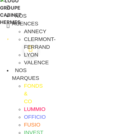
Aller
au
NOS
contenu
AGENCES
ANNECY
CLERMONT-
FERRAND
LYON
VALENCE
NOS
MARQUES
FONDS
&
CO
LUMMIO
OFFICIO
FUSIO
INVEST