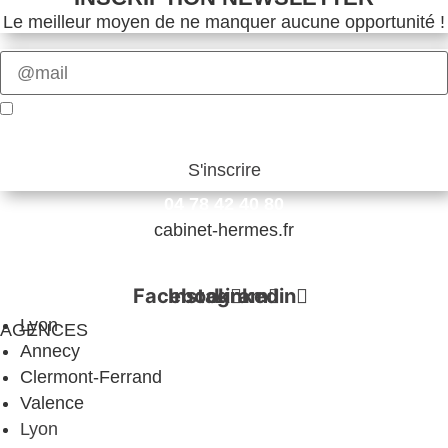
Le meilleur moyen de ne manquer aucune opportunité !
Veuillez
laisser
J'accepte de faire partie de la base de données
ce
Cabinet Hermès
champ
vide.
Veuillez
laisser
04 78 42 40 80
ce
cabinet-hermes.fr
champ
vide.
Facebook
Instagram
Linkedin
Lyon
AGENCES
Annecy
Clermont-Ferrand
Valence
Lyon