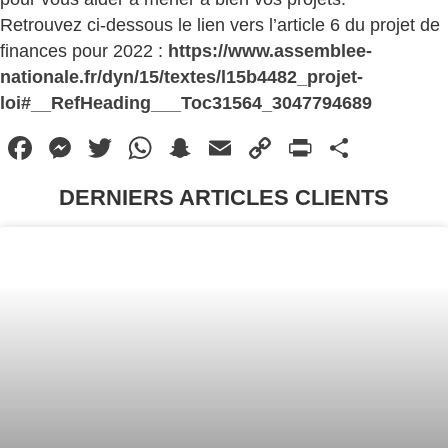
Retrouvez ci-dessous le lien vers l’article 6 du projet de
finances pour 2022 :
https://www.assemblee-
nationale.fr/dyn/15/textes/l15b4482_projet-
loi#__RefHeading___Toc31564_3047794689
Facebook
Messenger
Twitter
WhatsApp
Snapchat
Email
Copy
PrintFri
Parta
Link
DERNIERS ARTICLES CLIENTS