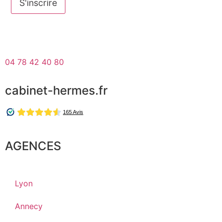
laisser
ce
champ
vide.
04 78 42 40 80
cabinet-hermes.fr
AGENCES
Lyon
Annecy