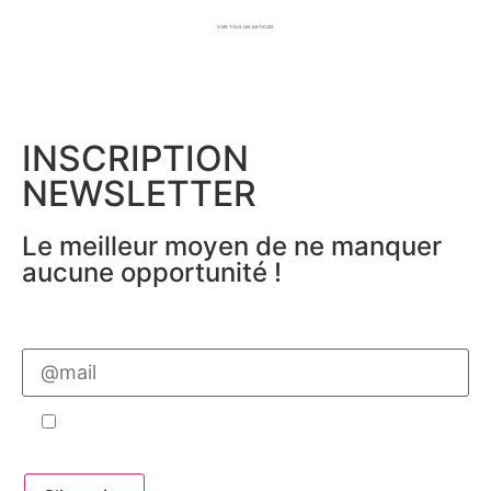
VOIR TOUS LES ARTICLES
INSCRIPTION
NEWSLETTER
Le meilleur moyen de ne manquer
aucune opportunité !
Veuillez
laisser
ce
champ
vide.
J'accepte de faire partie de la base de
données Cabinet Hermès
Veuillez