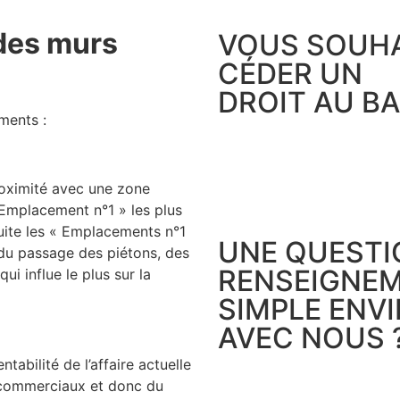
des murs
VOUS SOUHA
CÉDER UN
DROIT AU BA
ments :
proximité avec une zone
 Emplacement n°1 » les plus
suite les « Emplacements n°1
UNE QUESTI
du passage des piétons, des
RENSEIGNEM
i influe le plus sur la
SIMPLE ENV
AVEC NOUS 
entabilité de l’affaire actuelle
 commerciaux et donc du