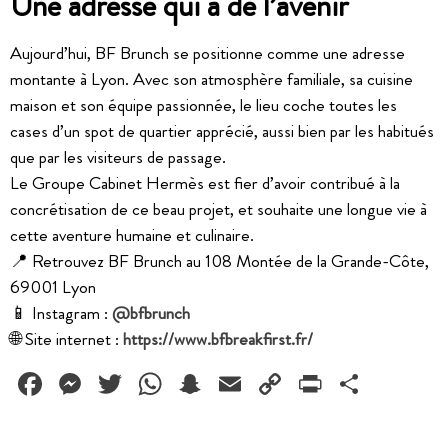
Une adresse qui a de l’avenir
Aujourd’hui, BF Brunch se positionne comme une adresse
montante à Lyon. Avec son atmosphère familiale, sa cuisine
maison et son équipe passionnée, le lieu coche toutes les
cases d’un spot de quartier apprécié, aussi bien par les habitués
que par les visiteurs de passage.
Le Groupe Cabinet Hermès est fier d’avoir contribué à la
concrétisation de ce beau projet, et souhaite une longue vie à
cette aventure humaine et culinaire.
📍 Retrouvez BF Brunch au 108 Montée de la Grande-Côte,
69001 Lyon
📱 Instagram :
@bfbrunch
🌐 Site internet :
https://www.bfbreakfirst.fr/
Facebook
Messenger
Twitter
WhatsApp
Snapchat
Email
Copy
PrintFrie
Partag
Link