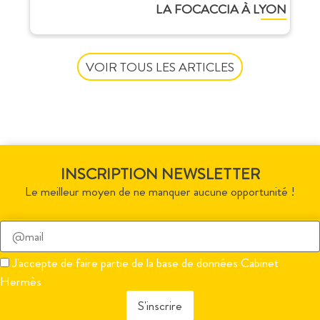
LA FOCACCIA À LYON
VOIR TOUS LES ARTICLES
INSCRIPTION NEWSLETTER
Le meilleur moyen de ne manquer aucune opportunité !
Veuillez
laisser
J'accepte de faire partie de la base de données Cabinet
ce
Hermès
champ
vide.
Veuillez
laisser