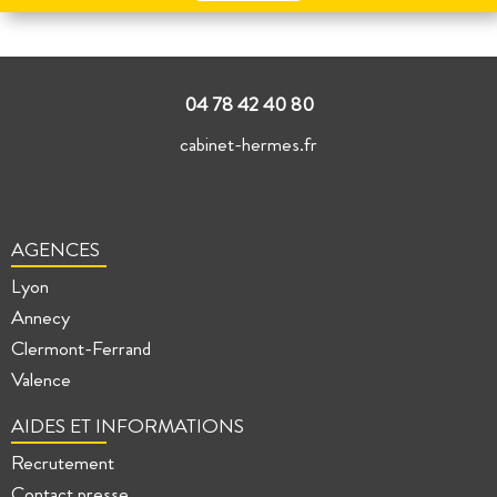
ce
champ
vide.
04 78 42 40 80
cabinet-hermes.fr
AGENCES
Lyon
Annecy
Clermont-Ferrand
Valence
AIDES ET INFORMATIONS
Recrutement
Contact presse