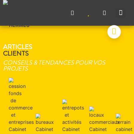
NOS A
NOS M
NOS A
VENDRE UN BIEN
CONTACTEZ-N
ARTICLES
CLIENTS
CONSEILS & TENDANCES POUR VOS
PROJETS