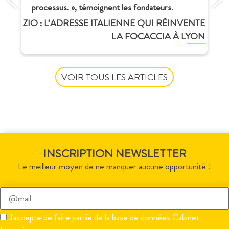
processus. », témoignent les fondateurs.
ZIO : L’ADRESSE ITALIENNE QUI RÉINVENTE
LA FOCACCIA À LYON
VOIR TOUS LES ARTICLES
INSCRIPTION NEWSLETTER
Le meilleur moyen de ne manquer aucune opportunité !
Veuillez
laisser
J'accepte de faire partie de la base de données Cabinet
ce