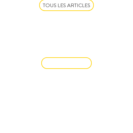
TOUS LES ARTICLES
VOUS SOUHAITEZ
CÉDER UN
DROIT AU BAIL ?
VENDRE UN BIEN
UNE QUESTION ? UN
RENSEIGNEMENT ? OU UNE
SIMPLE ENVIE D'ÉCHANGER