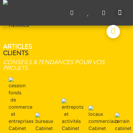
NOS A
NOS M
NOS A
VENDRE UN BIEN
CONTACTEZ-N
ARTICLES
CLIENTS
CONSEILS & TENDANCES POUR VOS
PROJETS