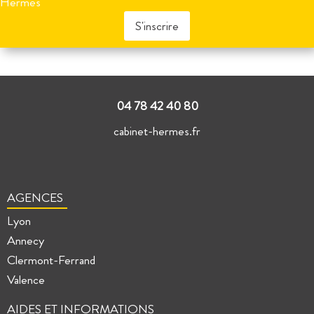
Hermès
champ
vide.
Veuillez
laisser
ce
champ
vide.
04 78 42 40 80
cabinet-hermes.fr
AGENCES
Lyon
Annecy
Clermont-Ferrand
Valence
AIDES ET INFORMATIONS