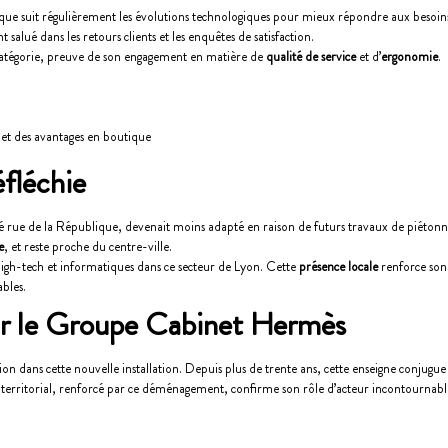
tique suit régulièrement les évolutions technologiques pour mieux répondre aux besoins 
lué dans les retours clients et les enquêtes de satisfaction.
catégorie, preuve de son engagement en matière de
qualité de service
et d’
ergonomie
.
s et des avantages en boutique
éfléchie
ué rue de la République, devenait moins adapté en raison de futurs travaux de piétonni
e
, et reste proche du centre-ville.
igh-tech et informatiques dans ce secteur de Lyon. Cette
présence locale
renforce son 
ables.
r le Groupe Cabinet Hermès
n dans cette nouvelle installation. Depuis plus de trente ans, cette enseigne conjugu
 territorial, renforcé par ce déménagement, confirme son rôle d’acteur incontournab