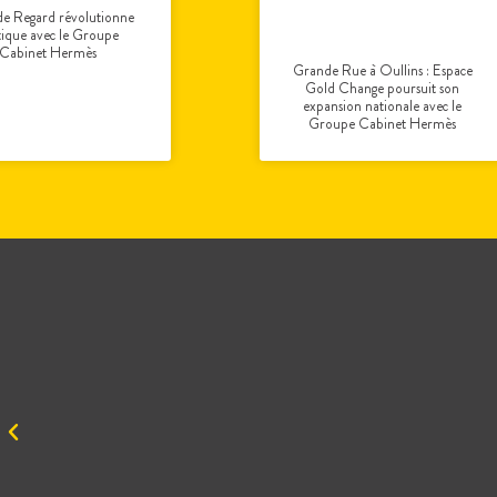
de Regard révolutionne
tique avec le Groupe
Cabinet Hermès
Grande Rue à Oullins : Espace
Gold Change poursuit son
expansion nationale avec le
Groupe Cabinet Hermès