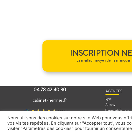
INSCRIPTION N
Le meilleur moyen de ne manquer 
04 78 42 40 80
AGENCES
Lyon
cabinet-hermes.fr
Annecy
Clermont-Ferrand
Valence
Nous utilisons des cookies sur notre site Web pour vous offr
vos visites répétées. En cliquant sur "Accepter tout", vous 
visiter "Paramètres des cookies" pour fournir un consenteme