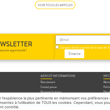
VOIR TOUS LES ARTICLES
Veuillez
EWSLETTER
laisser
J'accepte de faire partie de la base d
ce
aucune opportunité !
champ
vide.
AIDES ET INFORMATIONS
INF
Recrutement
Menti
Contact presse
Politi
Rejoignez le réseau
Plan d
Contact
ir l'expérience la plus pertinente en mémorisant vos préférences 
Vendre un bien
consentez à l'utilisation de TOUS les cookies. Cependant, vous po
nt contrôlé.