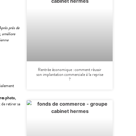
Après près de
x
, améliore
cienne
Rentrée économique : comment réussir
son implantation commerciale à la reprise
?
tialement
ires photo
,
 de retirer sa