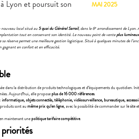
à Lyon et poursuit son
MAI 2025
n nouveau local situé au
5 quai du Général Sarrail
, dans le 6ᵉ arrondissement de Lyon. 
 implantation tout en conservant son identité.
Le nouveau point de vente
plus lumineu
 que sa réserve permet une meilleure gestion logistique. Situé à quelques minutes de l’an
 gagnant en confort et en efficacité.
ble
isée dans la distribution de produits technologiques et d’équipements du quotidien. Ini
années. Aujourd’hui, elle propose
plus de 16 000 références
.
 :
informatique, objets connectés, téléphonie, vidéosurveillance, bureautique, accesso
s produits sont au
même prix qu’en ligne
, avec la possibilité de commander sur
le site
et
ut en maintenant une
politique tarifaire compétitive
.
 priorités