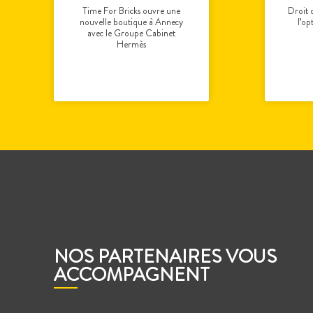
Time For Bricks ouvre une
Droit 
nouvelle boutique à Annecy
l’op
avec le Groupe Cabinet
Hermès
NOS PARTENAIRES VOUS
ACCOMPAGNENT