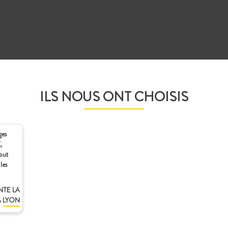
ILS NOUS ONT CHOISIS
ges
,
tout
les
NTE LA
 LYON