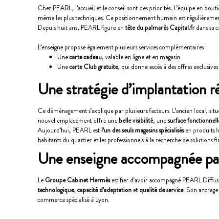
Chez PEARL, l’accueil et le conseil sont des priorités. L’équipe en bou
même les plus techniques. Ce positionnement humain est régulièrement sa
Depuis huit ans, PEARL figure en
tête du palmarès Capital.fr
dans sa 
L’enseigne propose également plusieurs services complémentaires :
Une
carte cadeau
, valable en ligne et en magasin
Une
carte Club gratuite
, qui donne accès à des offres exclusive
Une stratégie d’implantation r
Ce déménagement s’explique par plusieurs facteurs. L’ancien local, sit
nouvel emplacement offre une
belle visibilité
, une
surface fonctionnell
Aujourd’hui, PEARL est
l’un des seuls magasins spécialisés
en produits h
habitants du quartier et les professionnels à la recherche de solutions fi
Une enseigne accompagnée pa
Le
Groupe Cabinet Hermès
est fier d’avoir accompagné PEARL Diffusio
technologique
,
capacité d’adaptation
et
qualité de service
. Son ancrage
commerce spécialisé à Lyon.