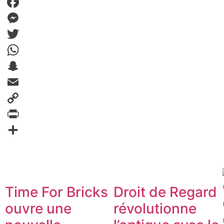
Facebook
Messenger
Twitter
WhatsApp
Snapchat
Email
Copy
Link
PrintFriendly
Partager
Time For Bricks
Droit de Regard
ouvre une
révolutionne