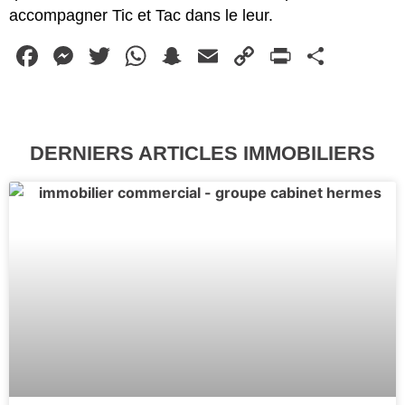
accompagner Tic et Tac dans le leur.
Facebook
Messenger
Twitter
WhatsApp
Snapchat
Email
Copy
PrintFr
Parta
Link
DERNIERS ARTICLES IMMOBILIERS