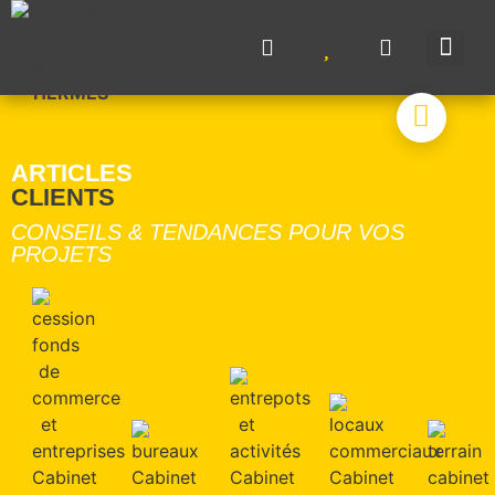
NOS A
NOS M
NOS 
VENDRE UN BIE
CONTACTEZ-N
ARTICLES
CLIENTS
CONSEILS & TENDANCES POUR VOS
PROJETS