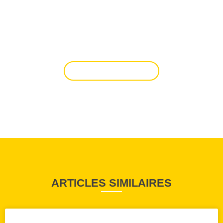
UNE QUESTION ? UN
RENSEIGNEMENT ? OU UNE
SIMPLE ENVIE D'ÉCHANGER
AVEC NOUS ?
NOUS CONTACTER
ARTICLES SIMILAIRES