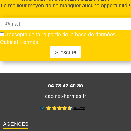
Le meilleur moyen de ne manquer aucune opportunité !
Veuillez
laisser
J'accepte de faire partie de la base de données
ce
Cabinet Hermès
champ
vide.
Veuillez
laisser
ce
champ
vide.
04 78 42 40 80
cabinet-hermes.fr
AGENCES