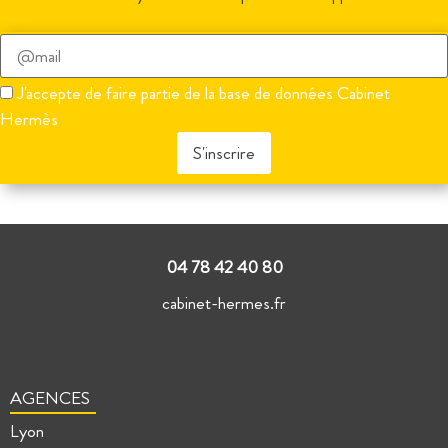
Veuillez
laisser
J'accepte de faire partie de la base de données Cabinet
ce
Hermès
champ
vide.
Veuillez
laisser
ce
champ
vide.
04 78 42 40 80
cabinet-hermes.fr
AGENCES
Lyon