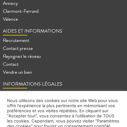
Annecy
Clermont-Ferrand
Valence
AIDES ET INFORMATIONS
Recrutement
Contact presse
Rejoignez le réseau
Contact
Vendre un bien
INFORMATIONS LÉGALES
Mentions légales
Politique de confidentialité
Nous utilisons des cookies sur notre site Web pour vous
offrir l'expérience la plus pertinente en mémorisant vos
Plan du site
préférences et vos visites répétées. En cliquant sur
"Accepter tout", vous consentez à l'utilisation de TOUS
les cookies. Cependant, vous pouvez visiter "Paramètres
des cookies" pour fournir un consentement contrôlé.