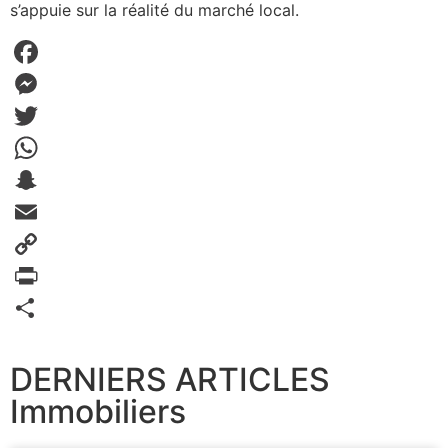
s’appuie sur la réalité du marché local
.
Facebook
Messenger
Twitter
WhatsApp
Snapchat
Email
Copy
Link
PrintFriendly
Partager
DERNIERS ARTICLES
Immobiliers