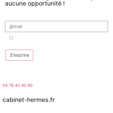
aucune opportunité !
Veuillez
laisser
ce
champ
vide.
J'accepte de faire partie de la base de
données Cabinet Hermès
Veuillez
laisser
ce
champ
vide.
04 78 42 40 80
cabinet-hermes.fr